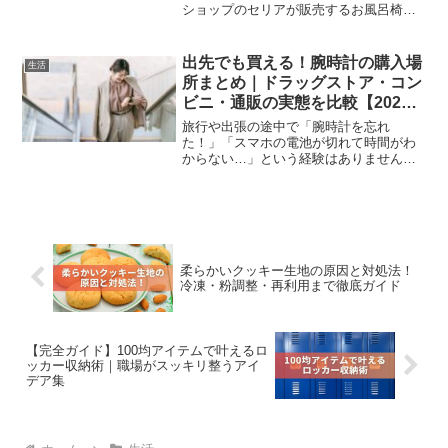
ショップのセリアが販売するお風呂椅子
が、今SNSなどで話題になっています。
シンプルなのに高見えするデザイン、扱
いやすく掃除がラクな構造、そして何よ
出先でも買える！腕時計の購入場
生活
り“100円とは思えな...
所まとめ｜ドラッグストア・コン
ビニ・通販の実態を比較【2025
年版】
旅行や出張の途中で「腕時計を忘れ
た！」「スマホの電池が切れて時間がわ
からない…」という経験はありません
か？実は、近くのドラッグストアやコン
ビニなど、身近なお店でも腕時計が買え
る場合があります。さらにネット通販を
上手に活用すれば、最短で翌日に...
柔らかいクッキー生地の原因と対処法！
冷凍・粉調整・再利用まで徹底ガイド
【完全ガイド】100均アイテムで叶えるロ
ッカー収納術｜職場がスッキリ整うアイ
デア集