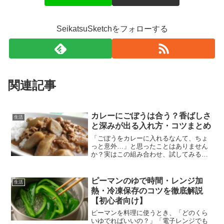
SeikatsuSketchをフォローする
関連記事
カレーにごぼうは合う？香ばしさ
生活
と深みが出る入れ方・コツまとめ
「ごぼうをカレーに入れるなんて、ちょ
っと意外…」と思ったことはありません
か？実はこの組み合わせ、試してみると
驚くほど美味しいんです。ごぼうの香ば
しさがスパイスの刺激をやわらげ、まろ
やかで深みのある味わいに変えてくれま
ピーマンのゆで時間・レンジ加
生活
す。さらに、シャキッとし...
熱・冷凍保存のコツを徹底解説
【初心者向け】
ピーマンを料理に使うとき、「どのくら
いゆでればいいの？」「電子レンジでも