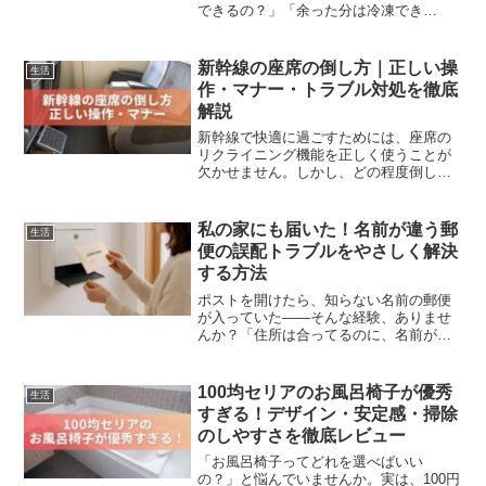
できるの？」「余った分は冷凍でき
る？」と迷ったことはありませんか？実
はピーマンは、ゆでる・レンジ加熱・冷
凍保存の3つの方法を知っておくだけで、
新幹線の座席の倒し方｜正しい操
生活
ぐっと使いやすくなる万能野...
作・マナー・トラブル対処を徹底
解説
新幹線で快適に過ごすためには、座席の
リクライニング機能を正しく使うことが
欠かせません。しかし、どの程度倒して
いいのか、いつ声をかけるべきなのかな
ど、マナー面で迷う人も多いですよね。
この記事では、「新幹線 座席 倒し方」を
私の家にも届いた！名前が違う郵
生活
テーマに、正しい操作...
便の誤配トラブルをやさしく解決
する方法
ポストを開けたら、知らない名前の郵便
が入っていた——そんな経験、ありませ
んか？「住所は合ってるのに、名前が違
う…」「開けていいの？」「どうすれば
いいの？」と、不安や疑問が浮かぶのも
当然です。実はこの“誤配郵便”は、誰の身
100均セリアのお風呂椅子が優秀
生活
にも起こりうる身近な...
すぎる！デザイン・安定感・掃除
のしやすさを徹底レビュー
「お風呂椅子ってどれを選べばいい
の？」と悩んでいませんか。実は、100円