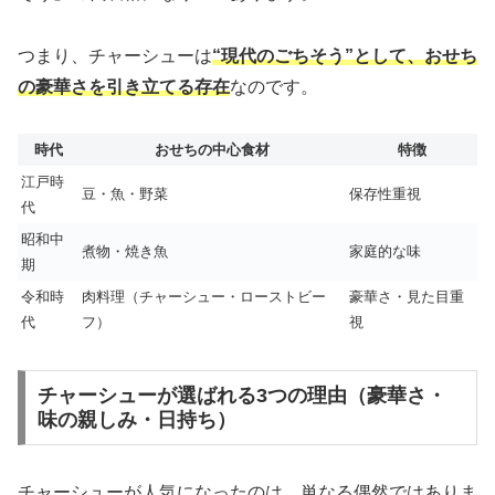
つまり、チャーシューは
“現代のごちそう”として、おせち
の豪華さを引き立てる存在
なのです。
時代
おせちの中心食材
特徴
江戸時
豆・魚・野菜
保存性重視
代
昭和中
煮物・焼き魚
家庭的な味
期
令和時
肉料理（チャーシュー・ローストビー
豪華さ・見た目重
代
フ）
視
チャーシューが選ばれる3つの理由（豪華さ・
味の親しみ・日持ち）
チャーシューが人気になったのは、単なる偶然ではありま