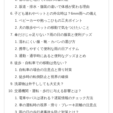
坂道・排水・舗装の違いで体感が変わる理由
子ども連れやペットとの外出時は？6mm雨への備え
ベビーカーや抱っこひもの工夫ポイント
犬の散歩やペットの移動で気をつけたいこと
傘だけじゃ足りない？雨の日の服装と便利グッズ
濡れにくい服・靴・カバンの選び方
携帯しやすくて便利な雨の日アイテム
通勤・通学時にあると便利なグッズまとめ
徒歩・自転車での移動は危ない？
自転車の場合の注意点と滑り対策
徒歩時の転倒防止と視界の確保
洗濯物は外干ししても大丈夫？
交通機関・運転・歩行に与える影響とは？
電車やバスは遅れる？遅延情報のチェック方法
車の運転時の視界・滑り・ブレーキ距離の注意点
雨の日の歩行者事故を防ぐ対策とは？