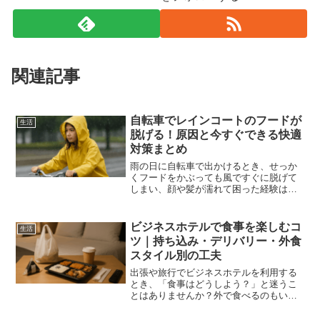
関連記事
自転車でレインコートのフードが
生活
脱げる！原因と今すぐできる快適
対策まとめ
雨の日に自転車で出かけるとき、せっか
くフードをかぶっても風ですぐに脱げて
しまい、顔や髪が濡れて困った経験はあ
りませんか？そんなときに役立つのが、
フードが脱げてしまう原因を理解したう
えでの効果的な対策です。本記事では
ビジネスホテルで食事を楽しむコ
生活
「なぜフードが脱げるのか？...
ツ｜持ち込み・デリバリー・外食
スタイル別の工夫
出張や旅行でビジネスホテルを利用する
とき、「食事はどうしよう？」と迷うこ
とはありませんか？外で食べるのもいい
けれど、疲れた日は部屋でゆっくり食べ
たい――そんなシーンは誰にでもありま