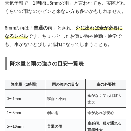
天気予報で「1時間に6mmの雨」と言われても、実際どれ
くらいの雨なのかピンと来ない方も多いかもしれません。
6mmの雨は「
普通の雨
」とされ、
外に出れば傘が必要に
なるレベル
です。ちょっとしたお買い物や通勤・通学で
も、傘がないとびしょ濡れになってしまうことも。
降水量と雨の強さの目安一覧表
降水量（1時間）
雨の強さの目安
傘の必要性
傘がなくてもほぼ大
0〜1mm
霧雨・小雨
丈夫
1〜5mm
弱い雨
傘があれば安心
傘必須。服が濡れる
5〜10mm
普通の雨
可能性大