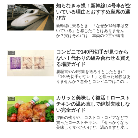
す。実は、ホテルによって持ち込みのル
知らなきゃ損！新幹線14号車が空
生活
ールや設備の使い方には違...
いている理由とおすすめ座席の選
び方
新幹線に乗るとき、「なぜか14号車は空
いている」と感じたことはありません
か？実はそれには、車両の位置や構造に
隠れた理由があるんです。14号車は多く
の編成で改札やトイレ、売店から少し離
れた“静かなゾーン”。そのため人の出入り
コンビニで140円切手が見つから
生活
が少なく、自然と落...
ない！代わりの組み合わせ＆買え
る場所ガイド
履歴書やA4封筒を送ろうとしたときに
「140円切手がない！」と焦った経験はあ
りませんか？意外とコンビニではこの金
額の切手を常備していない店舗も多く、
探し回ってしまう方が少なくありませ
ん。でもご安心ください。140円切手がな
カリッと美味しく復活！ロースト
生活
くても、他の切手を...
チキンの温め直しで絶対失敗しな
い完全ガイド
夕飯の残りや、コストコ・ロピアなどで
買ったローストチキン。「せっかくなら
美味しく食べたいけど、温め直すと皮が
ベチャッとしたり、パサついたり…」そ
んなお悩み、ありませんか？実はちょっ