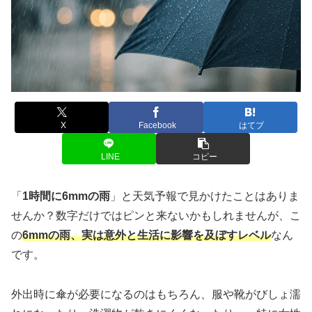
X
Facebook
はてブ
LINE
コピー
「
1時間に6mmの雨
」と天気予報で見かけたことはありま
せんか？数字だけではピンと来ないかもしれませんが、こ
の
6mmの雨、実は意外と生活に影響を及ぼすレベル
なん
です。
外出時に傘が必要になるのはもちろん、服や靴がびしょ濡