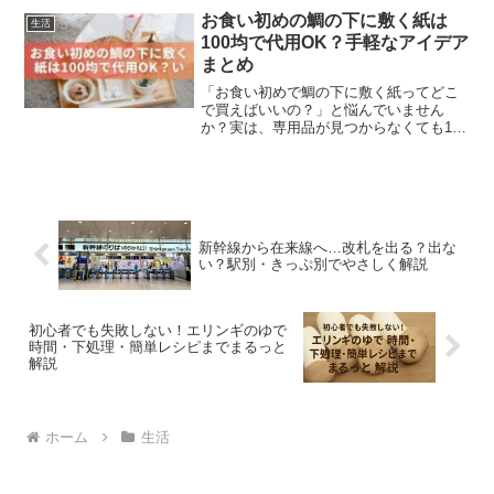
としたコツさえ押さえれば、外はカリッ
お食い初めの鯛の下に敷く紙は
生活
と中はジューシーな仕上が...
100均で代用OK？手軽なアイデア
まとめ
「お食い初めで鯛の下に敷く紙ってどこ
で買えばいいの？」と悩んでいません
か？実は、専用品が見つからなくても100
均のアイテムで十分に代用可能なんで
す。この記事では、紅白紙の正式名称や
意味から、ダイソー・セリアで探せる代
用品、さらに無料でダウン...
新幹線から在来線へ…改札を出る？出な
い？駅別・きっぷ別でやさしく解説
初心者でも失敗しない！エリンギのゆで
時間・下処理・簡単レシピまでまるっと
解説
ホーム
生活