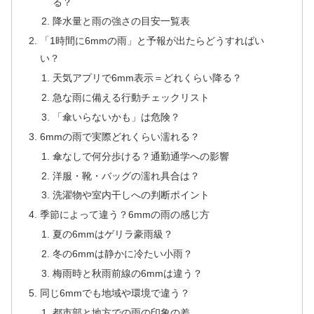
る？
降水量と雨の強さの目安一覧表
「1時間に6mmの雨」と予報が出たらどうすればい
い？
天気アプリで6mm表示＝どれくらい降る？
急な雨に備える行動チェックリスト
「傘いらないかも」は危険？
6mmの雨で実際どれくらい濡れる？
傘なしで何分歩ける？通勤通学への影響
洋服・靴・バッグの濡れ具合は？
洗濯物や室内干しへの判断ポイント
季節によって違う？6mmの雨の感じ方
夏の6mmはゲリラ豪雨級？
冬の6mmは静かに冷たい小雨？
梅雨時と秋雨前線の6mmは違う？
同じ6mmでも地域や環境で違う？
都市部と地方での雨の印象の差